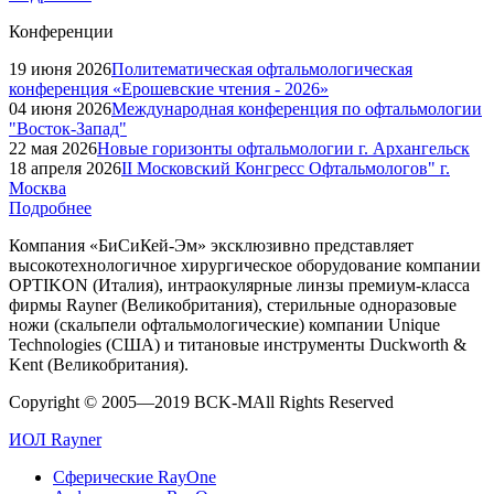
Конференции
19 июня 2026
Политематическая офтальмологическая
конференция «Ерошевские чтения - 2026»
04 июня 2026
Международная конференция по офтальмологии
"Восток-Запад"
22 мая 2026
Новые горизонты офтальмологии г. Архангельск
18 апреля 2026
II Московский Конгресс Офтальмологов" г.
Москва
Подробнее
Компания «БиСиКей-Эм» эксклюзивно представляет
высокотехнологичное хирургическое оборудование компании
OPTIKON (Италия), интраокулярные линзы премиум-класса
фирмы Rayner (Великобритания), стерильные одноразовые
ножи (скальпели офтальмологичеcкие) компании Unique
Technologies (США) и титановые инструменты Duckworth &
Kent (Великобритания).
Copyright © 2005—2019 BCK-M
All Rights Reserved
ИОЛ Rayner
Сферические RayOne