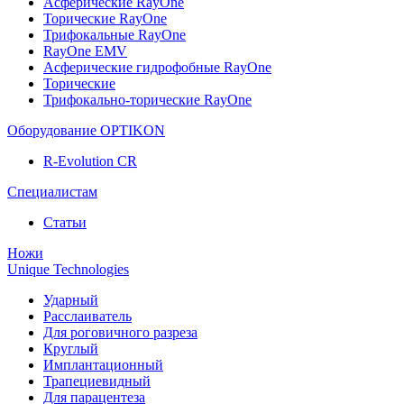
Асферические RayOne
Торические RayOne
Трифокальные RayOne
RayOne EMV
Асферические гидрофобные RayOne
Торические
Трифокально-торические RayOne
Оборудование OPTIKON
R-Evolution CR
Специалистам
Статьи
Ножи
Unique Technologies
Ударный
Раcслаиватель
Для роговичного разреза
Круглый
Имплантационный
Трапециевидный
Для парацентеза