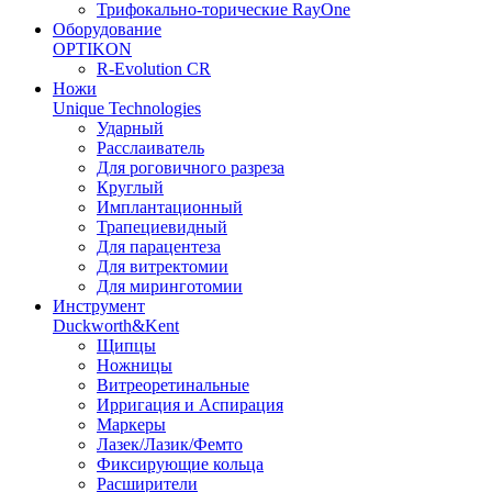
Трифокально-торические RayOne
Оборудование
OPTIKON
R-Evolution CR
Ножи
Unique Technologies
Ударный
Раcслаиватель
Для роговичного разреза
Круглый
Имплантационный
Трапециевидный
Для парацентеза
Для витректомии
Для миринготомии
Инструмент
Duckworth&Kent
Щипцы
Ножницы
Витреоретинальные
Ирригация и Аспирация
Маркеры
Лазек/Лазик/Фемто
Фиксирующие кольца
Расширители